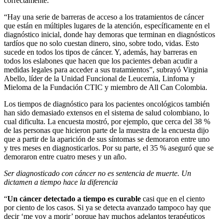
correctamente.
“Hay una serie de barreras de acceso a los tratamientos de cáncer
que están en múltiples lugares de la atención, específicamente en el
diagnóstico inicial, donde hay demoras que terminan en diagnósticos
tardíos que no solo cuestan dinero, sino, sobre todo, vidas. Esto
sucede en todos los tipos de cáncer. Y, además, hay barreras en
todos los eslabones que hacen que los pacientes deban acudir a
medidas legales para acceder a sus tratamientos”, subrayó Virginia
Abello, líder de la Unidad Funcional de Leucemia, Linfoma y
Mieloma de la Fundación CTIC y miembro de All Can Colombia.
Los tiempos de diagnóstico para los pacientes oncológicos también
han sido demasiado extensos en el sistema de salud colombiano, lo
cual dificulta. La encuesta mostró, por ejemplo, que cerca del 38 %
de las personas que hicieron parte de la muestra de la encuesta dijo
que a partir de la aparición de sus síntomas se demoraron entre uno
y tres meses en diagnosticarlos. Por su parte, el 35 % aseguró que se
demoraron entre cuatro meses y un año.
Ser diagnosticado con cáncer no es sentencia de muerte. Un
dictamen a tiempo hace la diferencia
“
Un cáncer detectado a tiempo es curable
casi que en el ciento
por ciento de los casos. Si ya se detecta avanzado tampoco hay que
decir ‘me voy a morir’ porque hay muchos adelantos terapéuticos