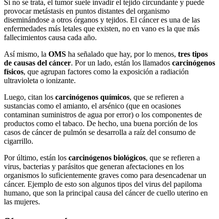
Si no se trata, el tumor suele invadir el tejido circundante y puede
provocar metástasis en puntos distantes del organismo
diseminándose a otros órganos y tejidos. El cáncer es una de las
enfermedades más letales que existen, no en vano es la que más
fallecimientos causa cada año.
Así mismo, la
OMS
ha señalado que hay, por lo menos,
tres tipos
de causas del cáncer
. Por un lado, están los llamados
carcinógenos
físicos
, que agrupan factores como la exposición a radiación
ultravioleta o ionizante.
Luego, citan los
carcinógenos químicos
, que se refieren a
sustancias como el amianto, el arsénico (que en ocasiones
contaminan suministros de agua por error) o los componentes de
productos como el tabaco. De hecho, una buena porción de los
casos de cáncer de pulmón se desarrolla a raíz del consumo de
cigarrillo.
Por último, están los
carcinógenos biológicos
, que se refieren a
virus, bacterias y parásitos que generan afectaciones en los
organismos lo suficientemente graves como para desencadenar un
cáncer. Ejemplo de esto son algunos tipos del virus del papiloma
humano, que son la principal causa del cáncer de cuello uterino en
las mujeres.