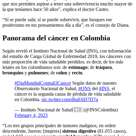
que nos permiten aspirar a tener una sobrevivencia mucho mayor de
la que teníamos hace 50 años”, explica el doctor Castro.
“Sí se puede salir, sí se puede sobrevivir, que busques ese
positivismo en tus pensamientos día a día”, es el consejo de Diana.
Panorama del cáncer en Colombia
Según reveló el Instituto Nacional de Salud (INS), con información
del estudio de Carga Global de Enfermedad 2019, los cánceres con
más proporción de vida saludable perdidos, es decir, de los más
letales en los colombianos son: de
estómago
; de
tráquea
,
bronquios
y
pulmones
; de
colon
y
recto
.
#DiaMundialContraElCancer
Según datos de nuestro
Observatorio Nacional de Salud,
#ONS
del
#INS
, el
cáncer es la segunda causa de pérdida de vida saludable
en Colombia.
pic.twitter.com/dhaE6D7D7q
— Instituto Nacional de Salud🇨🇴 (@INSColombia)
February 4, 2023
“Los tres grupos principales de tumores malignos, en orden
descendente, fueron: [mujeres]
sistema digestivo
(81.055 casos),