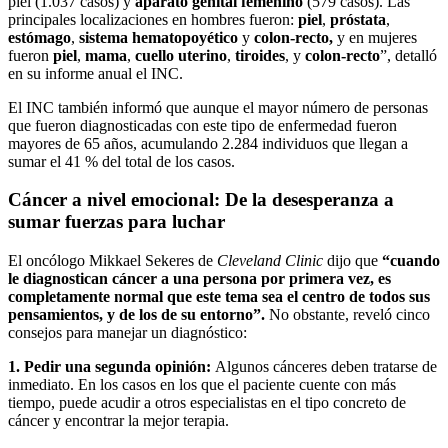
piel (1.037 casos) y
aparato genital femenino
(579 casos). Las
principales localizaciones en hombres fueron:
piel
,
próstata
,
estómago
,
sistema hematopoyético
y
colon-recto,
y en mujeres
fueron
piel
,
mama
,
cuello uterino
,
tiroides
, y
colon-recto
”, detalló
en su informe anual el INC.
El INC también informó que aunque el mayor número de personas
que fueron diagnosticadas con este tipo de enfermedad fueron
mayores de 65 años, acumulando 2.284 individuos que llegan a
sumar el 41 % del total de los casos.
Cáncer a nivel emocional: De la desesperanza a
sumar fuerzas para luchar
El oncólogo Mikkael Sekeres de
Cleveland Clinic
dijo que
“cuando
le diagnostican cáncer a una persona por primera vez, es
completamente normal que este tema sea el centro de todos sus
pensamientos, y de los de su entorno”.
No obstante, reveló cinco
consejos para manejar un diagnóstico:
1. Pedir una segunda opinión:
Algunos cánceres deben tratarse de
inmediato. En los casos en los que el paciente cuente con más
tiempo, puede acudir a otros especialistas en el tipo concreto de
cáncer y encontrar la mejor terapia.