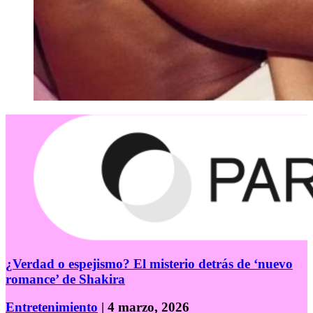
¿Verdad o espejismo? El misterio detrás de ‘nuevo
romance’ de Shakira
Entretenimiento
| 4 marzo, 2026