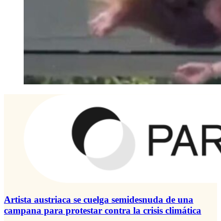
Artista austriaca se cuelga semidesnuda de una
campana para protestar contra la crisis climática