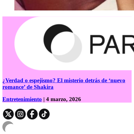
¿Verdad o espejismo? El misterio detrás de ‘nuevo
romance’ de Shakira
Entretenimiento
| 4 marzo, 2026