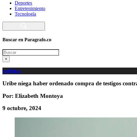
Deportes
Entretenimiento
Tecnología
Buscar en Paragrafo.co
Search
×
política
Uribe niega haber ordenado compra de testigos contra 
Por: Elizabeth Montoya
9 octubre, 2024