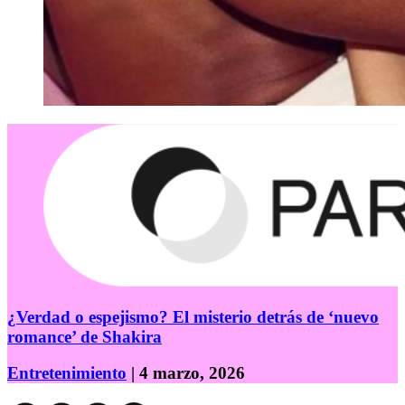
¿Verdad o espejismo? El misterio detrás de ‘nuevo
romance’ de Shakira
Entretenimiento
| 4 marzo, 2026