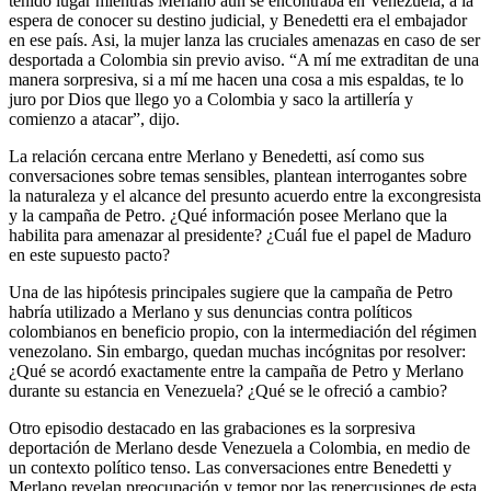
tenido lugar mientras Merlano aún se encontraba en Venezuela, a la
espera de conocer su destino judicial, y Benedetti era el embajador
en ese país. Asi, la mujer lanza las cruciales amenazas en caso de ser
desportada a Colombia sin previo aviso. “A mí me extraditan de una
manera sorpresiva, si a mí me hacen una cosa a mis espaldas, te lo
juro por Dios que llego yo a Colombia y saco la artillería y
comienzo a atacar”, dijo.
La relación cercana entre Merlano y Benedetti, así como sus
conversaciones sobre temas sensibles, plantean interrogantes sobre
la naturaleza y el alcance del presunto acuerdo entre la excongresista
y la campaña de Petro. ¿Qué información posee Merlano que la
habilita para amenazar al presidente? ¿Cuál fue el papel de Maduro
en este supuesto pacto?
Una de las hipótesis principales sugiere que la campaña de Petro
habría utilizado a Merlano y sus denuncias contra políticos
colombianos en beneficio propio, con la intermediación del régimen
venezolano. Sin embargo, quedan muchas incógnitas por resolver:
¿Qué se acordó exactamente entre la campaña de Petro y Merlano
durante su estancia en Venezuela? ¿Qué se le ofreció a cambio?
Otro episodio destacado en las grabaciones es la sorpresiva
deportación de Merlano desde Venezuela a Colombia, en medio de
un contexto político tenso. Las conversaciones entre Benedetti y
Merlano revelan preocupación y temor por las repercusiones de esta