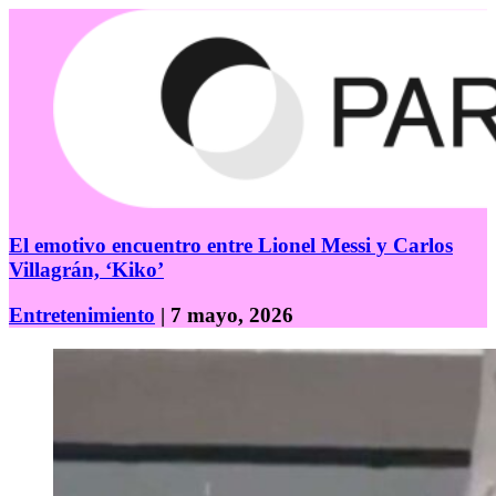
El emotivo encuentro entre Lionel Messi y Carlos
Villagrán, ‘Kiko’
Entretenimiento
| 7 mayo, 2026