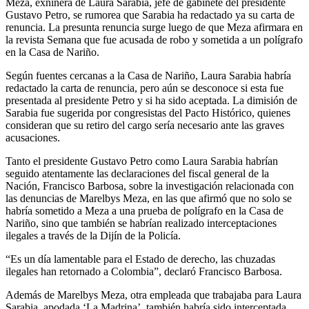
Meza, exniñera de Laura Sarabia, jefe de gabinete del presidente
Gustavo Petro, se rumorea que Sarabia ha redactado ya su carta de
renuncia. La presunta renuncia surge luego de que Meza afirmara en
la revista Semana que fue acusada de robo y sometida a un polígrafo
en la Casa de Nariño.
Según fuentes cercanas a la Casa de Nariño, Laura Sarabia habría
redactado la carta de renuncia, pero aún se desconoce si esta fue
presentada al presidente Petro y si ha sido aceptada. La dimisión de
Sarabia fue sugerida por congresistas del Pacto Histórico, quienes
consideran que su retiro del cargo sería necesario ante las graves
acusaciones.
Tanto el presidente Gustavo Petro como Laura Sarabia habrían
seguido atentamente las declaraciones del fiscal general de la
Nación, Francisco Barbosa, sobre la investigación relacionada con
las denuncias de Marelbys Meza, en las que afirmó que no solo se
habría sometido a Meza a una prueba de polígrafo en la Casa de
Nariño, sino que también se habrían realizado interceptaciones
ilegales a través de la Dijín de la Policía.
“Es un día lamentable para el Estado de derecho, las chuzadas
ilegales han retornado a Colombia”, declaró Francisco Barbosa.
Además de Marelbys Meza, otra empleada que trabajaba para Laura
Sarabia, apodada ‘La Madrina’, también habría sido interceptada