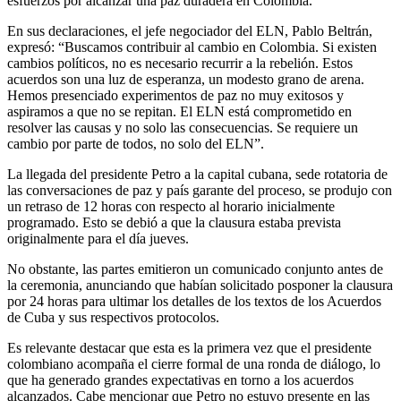
esfuerzos por alcanzar una paz duradera en Colombia.
En sus declaraciones, el jefe negociador del ELN, Pablo Beltrán,
expresó: “Buscamos contribuir al cambio en Colombia. Si existen
cambios políticos, no es necesario recurrir a la rebelión. Estos
acuerdos son una luz de esperanza, un modesto grano de arena.
Hemos presenciado experimentos de paz no muy exitosos y
aspiramos a que no se repitan. El ELN está comprometido en
resolver las causas y no solo las consecuencias. Se requiere un
cambio por parte de todos, no solo del ELN”.
La llegada del presidente Petro a la capital cubana, sede rotatoria de
las conversaciones de paz y país garante del proceso, se produjo con
un retraso de 12 horas con respecto al horario inicialmente
programado. Esto se debió a que la clausura estaba prevista
originalmente para el día jueves.
No obstante, las partes emitieron un comunicado conjunto antes de
la ceremonia, anunciando que habían solicitado posponer la clausura
por 24 horas para ultimar los detalles de los textos de los Acuerdos
de Cuba y sus respectivos protocolos.
Es relevante destacar que esta es la primera vez que el presidente
colombiano acompaña el cierre formal de una ronda de diálogo, lo
que ha generado grandes expectativas en torno a los acuerdos
alcanzados. Cabe mencionar que Petro no estuvo presente en las