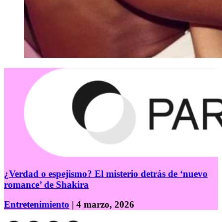
¿Verdad o espejismo? El misterio detrás de ‘nuevo
romance’ de Shakira
Entretenimiento
| 4 marzo, 2026