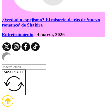
¿Verdad o espejismo? El misterio detrás de ‘nuevo
romance’ de Shakira
Entretenimiento
| 4 marzo, 2026
SUSCRÍBETE