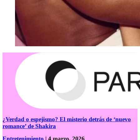
¿Verdad o espejismo? El misterio detrás de ‘nuevo
romance’ de Shakira
Entretenimiento
| 4 marzo, 2026