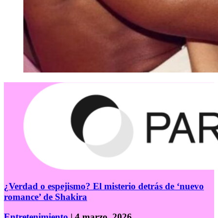
¿Verdad o espejismo? El misterio detrás de ‘nuevo
romance’ de Shakira
Entretenimiento
| 4 marzo, 2026