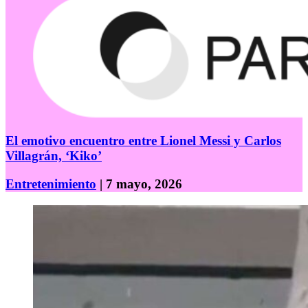
El emotivo encuentro entre Lionel Messi y Carlos
Villagrán, ‘Kiko’
Entretenimiento
| 7 mayo, 2026