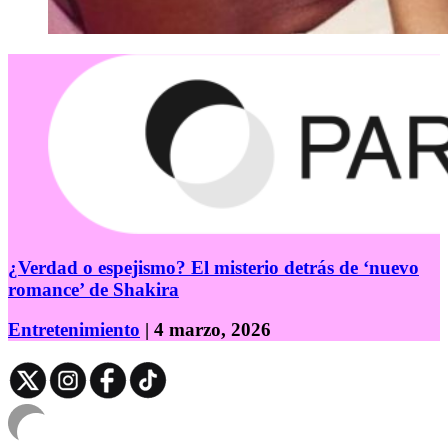
¿Verdad o espejismo? El misterio detrás de ‘nuevo
romance’ de Shakira
Entretenimiento
| 4 marzo, 2026