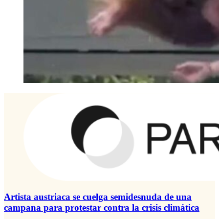
Artista austriaca se cuelga semidesnuda de una
campana para protestar contra la crisis climática