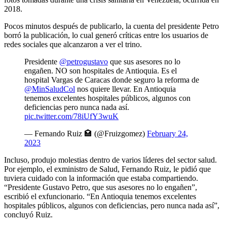
2018.
Pocos minutos después de publicarlo, la cuenta del presidente Petro
borró la publicación, lo cual generó críticas entre los usuarios de
redes sociales que alcanzaron a ver el trino.
Presidente
@petrogustavo
que sus asesores no lo
engañen. NO son hospitales de Antioquia. Es el
hospital Vargas de Caracas donde seguro la reforma de
@MinSaludCol
nos quiere llevar. En Antioquia
tenemos excelentes hospitales públicos, algunos con
deficiencias pero nunca nada así.
pic.twitter.com/78iUfY3wuK
— Fernando Ruiz 🏩 (@Fruizgomez)
February 24,
2023
Incluso, produjo molestias dentro de varios líderes del sector salud.
Por ejemplo, el exministro de Salud, Fernando Ruiz, le pidió que
tuviera cuidado con la información que estaba compartiendo.
“Presidente Gustavo Petro, que sus asesores no lo engañen”,
escribió el exfuncionario. “En Antioquia tenemos excelentes
hospitales públicos, algunos con deficiencias, pero nunca nada así”,
concluyó Ruiz.