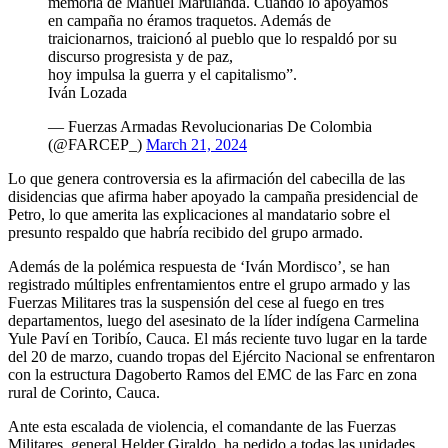
memoria de Manuel Marulanda. Cuando lo apoyamos
en campaña no éramos traquetos. Además de
traicionarnos, traicionó al pueblo que lo respaldó por su
discurso progresista y de paz,
hoy impulsa la guerra y el capitalismo”.
Iván Lozada
— Fuerzas Armadas Revolucionarias De Colombia
(@FARCEP_)
March 21, 2024
Lo que genera controversia es la afirmación del cabecilla de las
disidencias que afirma haber apoyado la campaña presidencial de
Petro, lo que amerita las explicaciones al mandatario sobre el
presunto respaldo que habría recibido del grupo armado.
Además de la polémica respuesta de ‘Iván Mordisco’, se han
registrado múltiples enfrentamientos entre el grupo armado y las
Fuerzas Militares tras la suspensión del cese al fuego en tres
departamentos, luego del asesinato de la líder indígena Carmelina
Yule Paví en Toribío, Cauca. El más reciente tuvo lugar en la tarde
del 20 de marzo, cuando tropas del Ejército Nacional se enfrentaron
con la estructura Dagoberto Ramos del EMC de las Farc en zona
rural de Corinto, Cauca.
Ante esta escalada de violencia, el comandante de las Fuerzas
Militares, general Helder Giraldo, ha pedido a todas las unidades