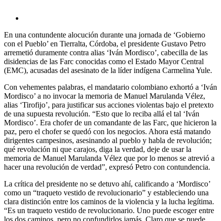
En una contundente alocución durante una jornada de ‘Gobierno
con el Pueblo’ en Tierralta, Córdoba, el presidente Gustavo Petro
arremetió duramente contra alias ‘Iván Mordisco’, cabecilla de las
disidencias de las Farc conocidas como el Estado Mayor Central
(EMC), acusadas del asesinato de la líder indígena Carmelina Yule.
Con vehementes palabras, el mandatario colombiano exhortó a ‘Iván
Mordisco’ a no invocar la memoria de Manuel Marulanda Vélez,
alias ‘Tirofijo’, para justificar sus acciones violentas bajo el pretexto
de una supuesta revolución. “Esto que lo reciba allá el tal ‘Iván
Mordisco’. Era chofer de un comandante de las Farc, que hicieron la
paz, pero el chofer se quedó con los negocios. Ahora está matando
dirigentes campesinos, asesinando al pueblo y habla de revolución;
qué revolución ni que carajos, diga la verdad, deje de usar la
memoria de Manuel Marulanda Vélez que por lo menos se atrevió a
hacer una revolución de verdad”, expresó Petro con contundencia.
La crítica del presidente no se detuvo ahí, calificando a ‘Mordisco’
como un “traqueto vestido de revolucionario” y estableciendo una
clara distinción entre los caminos de la violencia y la lucha legítima.
“Es un traqueto vestido de revolucionario. Uno puede escoger entre
los dos caminos, pero no confundirlos jamás. Claro que se puede