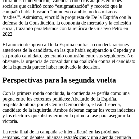
Durante su intervención, Valencia criticó los ataques en redes
sociales que calificó como “estigmatización” y recordó que la
campaña había buscado “un nuevo cambio, no los mismos
‘nadies’”. Asimismo, vinculó la propuesta de De la Espriña con la
defensa de la Constitución, la economía de mercado y la cohesión
social, trazando paralelismos con la retórica de Gustavo Petro en
2022.
El anuncio de apoyo a De la Espriña contrasta con declaraciones
anteriores de la candidata, en las que había equiparado a Cepeda y a
su propio candidato, generando confusión entre sus seguidores. No
obstante, la urgencia de consolidar una coalición contra el candidato
de la izquierda parece haber motivado la decisión.
Perspectivas para la segunda vuelta
Con la primera ronda concluida, la contienda se perfila como una
pugna entre los extremos políticos: Abelardo de la Espriña,
respaldado ahora por el Centro Democrático, e Iván Cepeda,
candidato de la izquierda. Ambos deberán captar los votos indecisos
y los electores que abstuvieron en la primera fase para asegurar la
victoria.
La recta final de la campaña se intensificará en las próximas
semanas, con debates, alianzas estratégicas y una agenda centrada