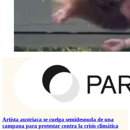
Artista austriaca se cuelga semidesnuda de una
campana para protestar contra la crisis climática