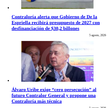
Contraloría alerta que Gobierno de De la
Espriella recibirá presupuesto de 2027 con
desfinanciación de $30,2 billones
5 agosto, 2026
Álvaro Uribe exige “cero persecución” al
futuro Contralor General y propone una
Contraloría más técnica