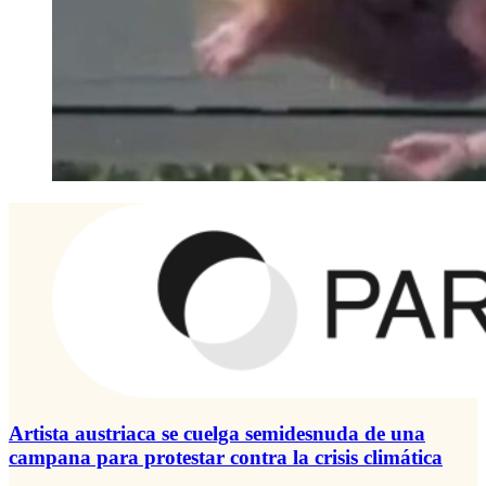
Artista austriaca se cuelga semidesnuda de una
campana para protestar contra la crisis climática