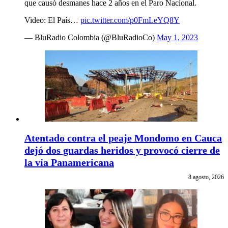
que causó desmanes hace 2 años en el Paro Nacional.
Video: El País…
pic.twitter.com/p0FmLeYQ8Y
— BluRadio Colombia (@BluRadioCo)
May 1, 2023
Atentado contra el peaje Mondomo en Cauca
dejó dos guardas heridos y provocó cierre de
la vía Panamericana
8 agosto, 2026