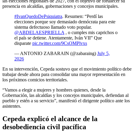
las elecciones regionales de 2027, con el objetivo de fortalecer su
presencia en alcaldías, gobernaciones y concejos municipales.
#IvanQuedoDePsiquiatra
. Resumen: “Perdí las
elecciones porque soy demasiado demócrata para este
sistema defectuoso llamado voto popular.
@ABDELAESPRIELLA
, o cumples mis caprichos o
el país se detiene. Atentamente, Iván VII” Que
disparate
pic.twitter.com/9CsOMPlvxs
— ANTONIO ZABARAIN (@zabaraing)
July 5,
2026
En su intervención, Cepeda sostuvo que el movimiento político debe
trabajar desde ahora para consolidar una mayor representación en
los próximos comicios territoriales.
“Vamos a elegir a mujeres y hombres quienes, desde la
Gobernación, las alcaldías y los concejos municipales, defiendan al
pueblo y estén a su servicio”, manifestó el dirigente político ante los
asistentes.
Cepeda explicó el alcance de la
desobediencia civil pacífica