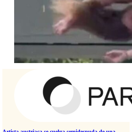
Artista austriaca se cuelga semidesnuda de una