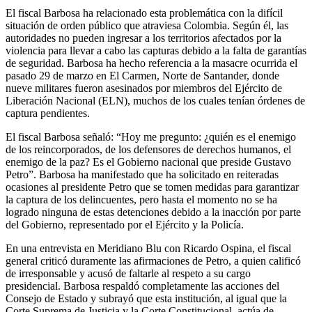
El fiscal Barbosa ha relacionado esta problemática con la difícil
situación de orden público que atraviesa Colombia. Según él, las
autoridades no pueden ingresar a los territorios afectados por la
violencia para llevar a cabo las capturas debido a la falta de garantías
de seguridad. Barbosa ha hecho referencia a la masacre ocurrida el
pasado 29 de marzo en El Carmen, Norte de Santander, donde
nueve militares fueron asesinados por miembros del Ejército de
Liberación Nacional (ELN), muchos de los cuales tenían órdenes de
captura pendientes.
El fiscal Barbosa señaló: “Hoy me pregunto: ¿quién es el enemigo
de los reincorporados, de los defensores de derechos humanos, el
enemigo de la paz? Es el Gobierno nacional que preside Gustavo
Petro”. Barbosa ha manifestado que ha solicitado en reiteradas
ocasiones al presidente Petro que se tomen medidas para garantizar
la captura de los delincuentes, pero hasta el momento no se ha
logrado ninguna de estas detenciones debido a la inacción por parte
del Gobierno, representado por el Ejército y la Policía.
En una entrevista en Meridiano Blu con Ricardo Ospina, el fiscal
general criticó duramente las afirmaciones de Petro, a quien calificó
de irresponsable y acusó de faltarle al respeto a su cargo
presidencial. Barbosa respaldó completamente las acciones del
Consejo de Estado y subrayó que esta institución, al igual que la
Corte Suprema de Justicia y la Corte Constitucional, actúa de