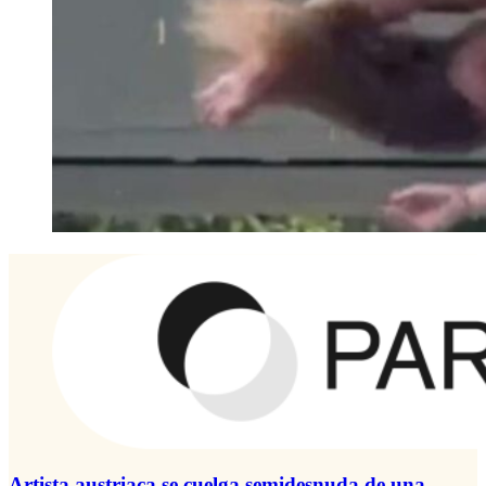
Artista austriaca se cuelga semidesnuda de una