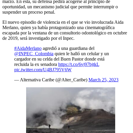
marzo. En esta, su defensa pedirá acogerse al principio de
oportunidad, un mecanismo judicial que permite interrumpir o
suspender un proceso penal.
El nuevo episodio de violencia en el que se vio involucrada Aida
Merlano, quien ya había protagonizado una cinematográfica
escapada por la ventana de un consultorio odontológico en octubre
de 2019, será investigado por el Inpec.
#AidaMerlano
agredió a una guardiana del
@INPEC_Colombia
quien le halló un celular y un
cargador en su celda del Buen Pastor donde está
recluida la ex senadora
https://t.co/6vj97bjtkL
pic.twitter.com/U4BJ795V6W
— Alternativa Caribe (@Alter_Caribe)
March 25, 2023