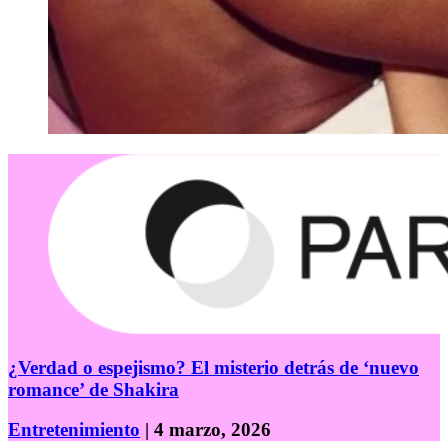
¿Verdad o espejismo? El misterio detrás de ‘nuevo
romance’ de Shakira
Entretenimiento
| 4 marzo, 2026