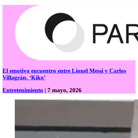
El emotivo encuentro entre Lionel Messi y Carlos
Villagrán, ‘Kiko’
Entretenimiento
| 7 mayo, 2026