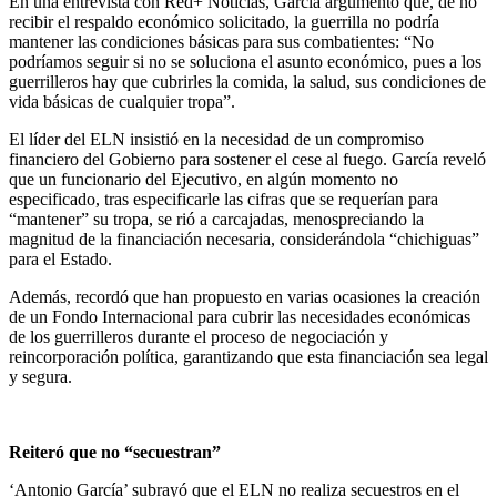
En una entrevista con Red+ Noticias, García argumentó que, de no
recibir el respaldo económico solicitado, la guerrilla no podría
mantener las condiciones básicas para sus combatientes: “No
podríamos seguir si no se soluciona el asunto económico, pues a los
guerrilleros hay que cubrirles la comida, la salud, sus condiciones de
vida básicas de cualquier tropa”.
El líder del ELN insistió en la necesidad de un compromiso
financiero del Gobierno para sostener el cese al fuego. García reveló
que un funcionario del Ejecutivo, en algún momento no
especificado, tras especificarle las cifras que se requerían para
“mantener” su tropa, se rió a carcajadas, menospreciando la
magnitud de la financiación necesaria, considerándola “chichiguas”
para el Estado.
Además, recordó que han propuesto en varias ocasiones la creación
de un Fondo Internacional para cubrir las necesidades económicas
de los guerrilleros durante el proceso de negociación y
reincorporación política, garantizando que esta financiación sea legal
y segura.
Reiteró que no “secuestran”
‘Antonio García’ subrayó que el ELN no realiza secuestros en el