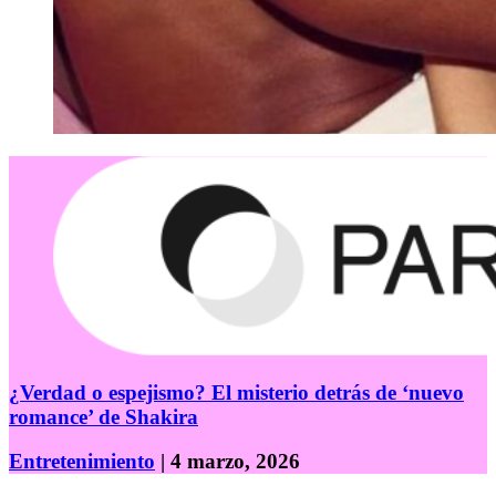
¿Verdad o espejismo? El misterio detrás de ‘nuevo
romance’ de Shakira
Entretenimiento
| 4 marzo, 2026