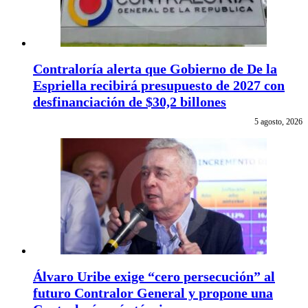
Contraloría alerta que Gobierno de De la
Espriella recibirá presupuesto de 2027 con
desfinanciación de $30,2 billones
5 agosto, 2026
Álvaro Uribe exige “cero persecución” al
futuro Contralor General y propone una