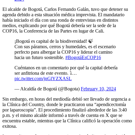
El alcalde de Bogotá, Carlos Fernando Galán, tuvo que detener su
agenda debido a esta situación médica imprevista. El mandatario
había iniciado el día con una ronda de entrevistas en distintos
medios, explicando por qué Bogotá debería ser la sede de la
COP16, la Conferencia de las Partes en lugar de Cali.
¡Bogotá es capital de la biodiversidad! 🍃
Con sus páramos, cerros y humedales, es el escenario
perfecto para albergar la COP16 y liderar el camino
hacia un futuro sostenible.
#BogotáEsCOP16
Cuéntanos en un comentario por qué la capital debería
ser anfitriona de este evento. ⤵️…
pic.twitter.com/jnGlYZXASL
— Alcaldía de Bogotá (@Bogota)
February 10, 2024
Sin embargo, en horas del mediodía debió ser llevado de urgencia a
la Clínica del Country, donde le practicaron una “apendicectomía
por laparoscopia”. El procedimiento finalizó alrededor de las 3:40
p.m. y el mismo alcalde informó a través de cuenta en X que se
encuentra estable, mientras que la Clínica calificó la operación como
exitosa.