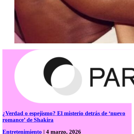
¿Verdad o espejismo? El misterio detrás de ‘nuevo
romance’ de Shakira
Entretenimiento
| 4 marzo, 2026