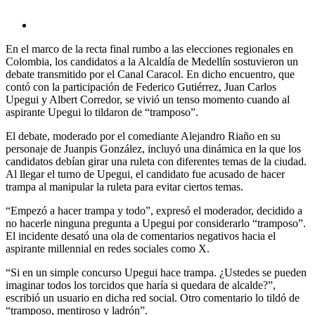
En el marco de la recta final rumbo a las elecciones regionales en
Colombia, los candidatos a la Alcaldía de Medellín sostuvieron un
debate transmitido por el Canal Caracol. En dicho encuentro, que
contó con la participación de Federico Gutiérrez, Juan Carlos
Upegui y Albert Corredor, se vivió un tenso momento cuando al
aspirante Upegui lo tildaron de “tramposo”.
El debate, moderado por el comediante Alejandro Riaño en su
personaje de Juanpis González, incluyó una dinámica en la que los
candidatos debían girar una ruleta con diferentes temas de la ciudad.
Al llegar el turno de Upegui, el candidato fue acusado de hacer
trampa al manipular la ruleta para evitar ciertos temas.
“Empezó a hacer trampa y todo”, expresó el moderador, decidido a
no hacerle ninguna pregunta a Upegui por considerarlo “tramposo”.
El incidente desató una ola de comentarios negativos hacia el
aspirante millennial en redes sociales como X.
“Si en un simple concurso Upegui hace trampa. ¿Ustedes se pueden
imaginar todos los torcidos que haría si quedara de alcalde?”,
escribió un usuario en dicha red social. Otro comentario lo tildó de
“tramposo, mentiroso y ladrón”.