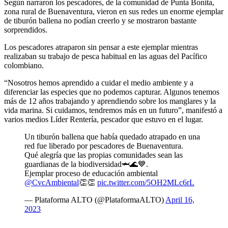
Según narraron los pescadores, de la comunidad de Punta Bonita,
zona rural de Buenaventura, vieron en sus redes un enorme ejemplar
de tiburón ballena no podían creerlo y se mostraron bastante
sorprendidos.
Los pescadores atraparon sin pensar a este ejemplar mientras
realizaban su trabajo de pesca habitual en las aguas del Pacífico
colombiano.
“Nosotros hemos aprendido a cuidar el medio ambiente y a
diferenciar las especies que no podemos capturar. Algunos tenemos
más de 12 años trabajando y aprendiendo sobre los manglares y la
vida marina. Si cuidamos, tendremos más en un futuro”, manifestó a
varios medios Líder Rentería, pescador que estuvo en el lugar.
Un tiburón ballena que había quedado atrapado en una
red fue liberado por pescadores de Buenaventura.
Qué alegría que las propias comunidades sean las
guardianas de la biodiversidad🦈🌊💙.
Ejemplar proceso de educación ambiental
@CvcAmbiental
👏👏
pic.twitter.com/5OH2MLc6rL
— Plataforma ALTO (@PlataformaALTO)
April 16,
2023