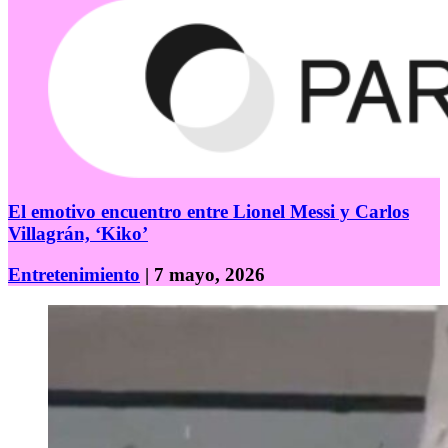
El emotivo encuentro entre Lionel Messi y Carlos
Villagrán, ‘Kiko’
Entretenimiento
| 7 mayo, 2026