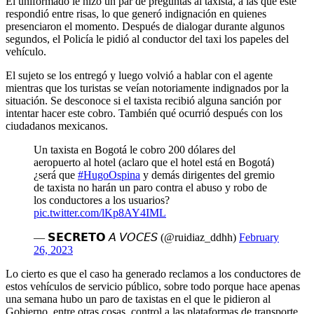
El uniformado le hizo un par de preguntas al taxista, a las que este
respondió entre risas, lo que generó indignación en quienes
presenciaron el momento. Después de dialogar durante algunos
segundos, el Policía le pidió al conductor del taxi los papeles del
vehículo.
El sujeto se los entregó y luego volvió a hablar con el agente
mientras que los turistas se veían notoriamente indignados por la
situación. Se desconoce si el taxista recibió alguna sanción por
intentar hacer este cobro. También qué ocurrió después con los
ciudadanos mexicanos.
Un taxista en Bogotá le cobro 200 dólares del
aeropuerto al hotel (aclaro que el hotel está en Bogotá)
¿será que
#HugoOspina
y demás dirigentes del gremio
de taxista no harán un paro contra el abuso y robo de
los conductores a los usuarios?
pic.twitter.com/lKp8AY4IML
— 𝗦𝗘𝗖𝗥𝗘𝗧𝗢 𝘈 𝘝𝘖𝘊𝘌𝘚 (@ruidiaz_ddhh)
February
26, 2023
Lo cierto es que el caso ha generado reclamos a los conductores de
estos vehículos de servicio público, sobre todo porque hace apenas
una semana hubo un paro de taxistas en el que le pidieron al
Gobierno, entre otras cosas, control a las plataformas de transporte