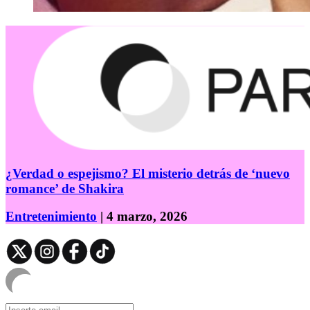
¿Verdad o espejismo? El misterio detrás de ‘nuevo
romance’ de Shakira
Entretenimiento
| 4 marzo, 2026