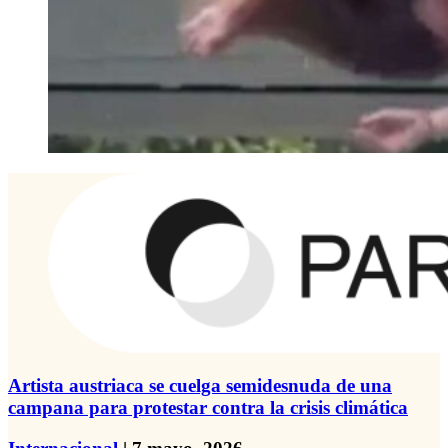
Artista austriaca se cuelga semidesnuda de una
campana para protestar contra la crisis climática