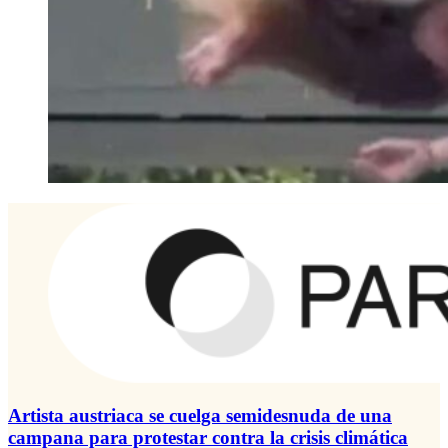
Artista austriaca se cuelga semidesnuda de una
campana para protestar contra la crisis climática