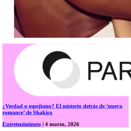
¿Verdad o espejismo? El misterio detrás de ‘nuevo
romance’ de Shakira
Entretenimiento
| 4 marzo, 2026