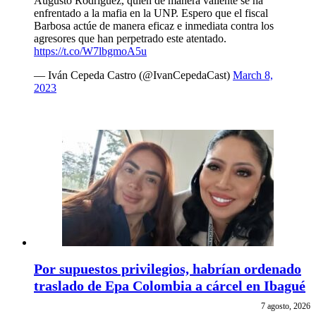
Augusto Rodríguez, quien de manera valiente se ha
enfrentado a la mafia en la UNP. Espero que el fiscal
Barbosa actúe de manera eficaz e inmediata contra los
agresores que han perpetrado este atentado.
https://t.co/W7lbgmoA5u
— Iván Cepeda Castro (@IvanCepedaCast)
March 8,
2023
Por supuestos privilegios, habrían ordenado
traslado de Epa Colombia a cárcel en Ibagué
7 agosto, 2026