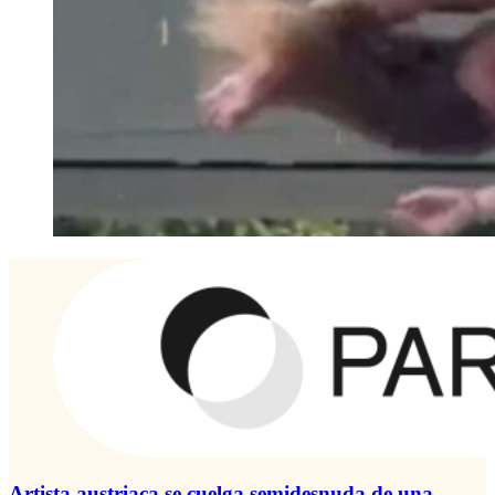
Artista austriaca se cuelga semidesnuda de una