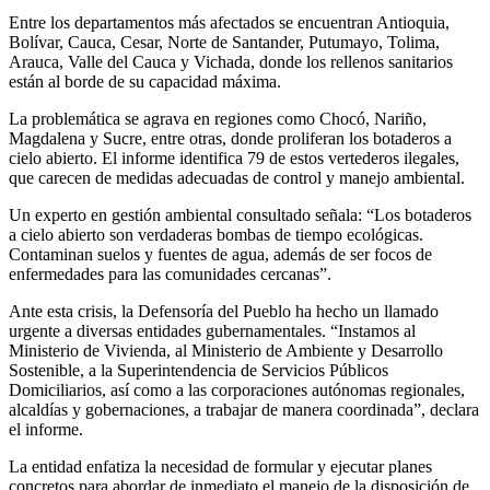
Entre los departamentos más afectados se encuentran Antioquia,
Bolívar, Cauca, Cesar, Norte de Santander, Putumayo, Tolima,
Arauca, Valle del Cauca y Vichada, donde los rellenos sanitarios
están al borde de su capacidad máxima.
La problemática se agrava en regiones como Chocó, Nariño,
Magdalena y Sucre, entre otras, donde proliferan los botaderos a
cielo abierto. El informe identifica 79 de estos vertederos ilegales,
que carecen de medidas adecuadas de control y manejo ambiental.
Un experto en gestión ambiental consultado señala: “Los botaderos
a cielo abierto son verdaderas bombas de tiempo ecológicas.
Contaminan suelos y fuentes de agua, además de ser focos de
enfermedades para las comunidades cercanas”.
Ante esta crisis, la Defensoría del Pueblo ha hecho un llamado
urgente a diversas entidades gubernamentales. “Instamos al
Ministerio de Vivienda, al Ministerio de Ambiente y Desarrollo
Sostenible, a la Superintendencia de Servicios Públicos
Domiciliarios, así como a las corporaciones autónomas regionales,
alcaldías y gobernaciones, a trabajar de manera coordinada”, declara
el informe.
La entidad enfatiza la necesidad de formular y ejecutar planes
concretos para abordar de inmediato el manejo de la disposición de