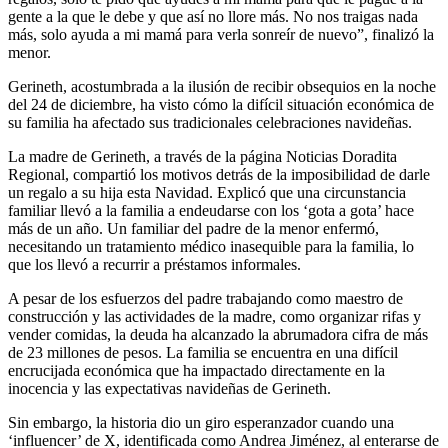
gente a la que le debe y que así no llore más. No nos traigas nada
más, solo ayuda a mi mamá para verla sonreír de nuevo”, finalizó la
menor.
Gerineth, acostumbrada a la ilusión de recibir obsequios en la noche
del 24 de diciembre, ha visto cómo la difícil situación económica de
su familia ha afectado sus tradicionales celebraciones navideñas.
La madre de Gerineth, a través de la página Noticias Doradita
Regional, compartió los motivos detrás de la imposibilidad de darle
un regalo a su hija esta Navidad. Explicó que una circunstancia
familiar llevó a la familia a endeudarse con los ‘gota a gota’ hace
más de un año. Un familiar del padre de la menor enfermó,
necesitando un tratamiento médico inasequible para la familia, lo
que los llevó a recurrir a préstamos informales.
A pesar de los esfuerzos del padre trabajando como maestro de
construcción y las actividades de la madre, como organizar rifas y
vender comidas, la deuda ha alcanzado la abrumadora cifra de más
de 23 millones de pesos. La familia se encuentra en una difícil
encrucijada económica que ha impactado directamente en la
inocencia y las expectativas navideñas de Gerineth.
Sin embargo, la historia dio un giro esperanzador cuando una
‘influencer’ de X, identificada como Andrea Jiménez, al enterarse de