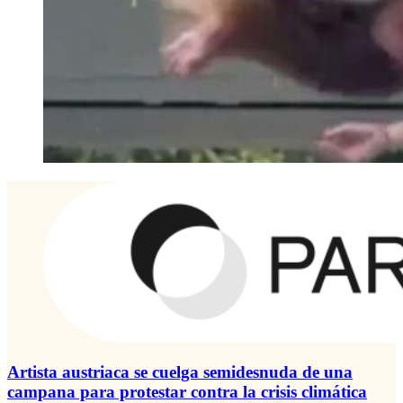
Artista austriaca se cuelga semidesnuda de una
campana para protestar contra la crisis climática