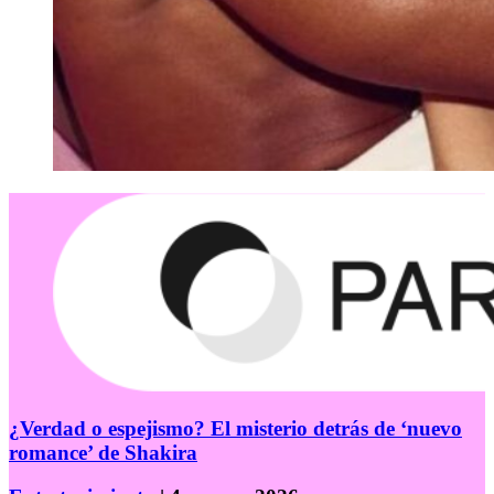
¿Verdad o espejismo? El misterio detrás de ‘nuevo
romance’ de Shakira