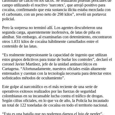
carbonato de calcio en los sacos. Se realizaron pruebas periciales de
campo utilizando el reactivo ‘narcotex’, que arrojó positivo para
cocaína, confirmando que esta sustancia ilícita estaba mezclada con
el carbonato, con un peso neto de 298 kilos”, reveló un portavoz
policial.
Pero la sorpresa no terminó allí. Los agentes descubrieron una
segunda carga, aparentemente inofensiva, de latas de piña en
almíbar. Sin embargo, al examinarlas con detenimiento, encontraron
otros 1.831 kilos de cocaína hábilmente camuflados entre el
contenido de las latas.
“Es realmente impresionante la capacidad de ingenio que utilizan
estos grupos delictivos para tratar de burlar los controles”, declaró el
coronel Javier Martínez, jefe de la unidad antinarcóticos en
Cartagena. “Afortunadamente, nuestros oficiales están altamente
entrenados y cuentan con la tecnología necesaria para detectar estos
sofisticados métodos de ocultamiento”.
Este golpe al narcotráfico es el más reciente de una serie de
operativos exitosos realizados por las fuerzas de seguridad
colombianas en su incansable lucha contra el tráfico de drogas.
Según cifras oficiales, en lo que va de año, la Policía ha incautado
un total de 122 toneladas de cocaína en todo el territorio nacional.
“Esta es una batalla que no podemos darnos el lujo de perder”,