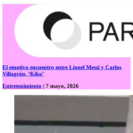
El emotivo encuentro entre Lionel Messi y Carlos
Villagrán, ‘Kiko’
Entretenimiento
| 7 mayo, 2026