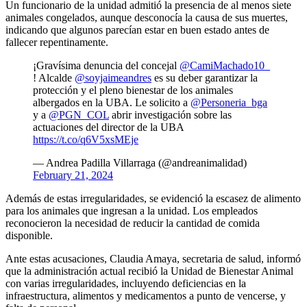
Un funcionario de la unidad admitió la presencia de al menos siete
animales congelados, aunque desconocía la causa de sus muertes,
indicando que algunos parecían estar en buen estado antes de
fallecer repentinamente.
¡Gravísima denuncia del concejal
@CamiMachado10_
! Alcalde
@soyjaimeandres
es su deber garantizar la
protección y el pleno bienestar de los animales
albergados en la UBA. Le solicito a
@Personeria_bga
y a
@PGN_COL
abrir investigación sobre las
actuaciones del director de la UBA
https://t.co/q6V5xsMEje
— Andrea Padilla Villarraga (@andreanimalidad)
February 21, 2024
Además de estas irregularidades, se evidenció la escasez de alimento
para los animales que ingresan a la unidad. Los empleados
reconocieron la necesidad de reducir la cantidad de comida
disponible.
Ante estas acusaciones, Claudia Amaya, secretaria de salud, informó
que la administración actual recibió la Unidad de Bienestar Animal
con varias irregularidades, incluyendo deficiencias en la
infraestructura, alimentos y medicamentos a punto de vencerse, y