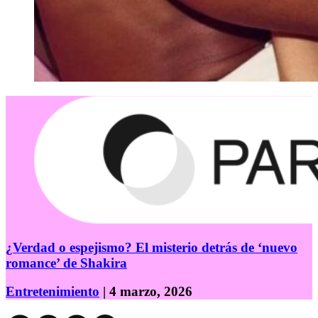
¿Verdad o espejismo? El misterio detrás de ‘nuevo
romance’ de Shakira
Entretenimiento
| 4 marzo, 2026