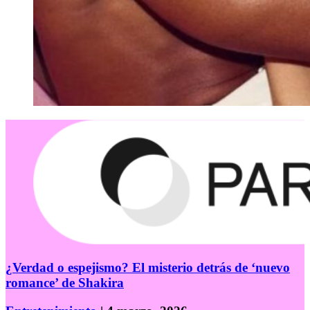
¿Verdad o espejismo? El misterio detrás de ‘nuevo
romance’ de Shakira