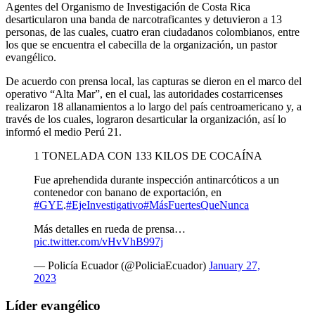
Agentes del Organismo de Investigación de Costa Rica
desarticularon una banda de narcotraficantes y detuvieron a 13
personas, de las cuales, cuatro eran ciudadanos colombianos, entre
los que se encuentra el cabecilla de la organización, un pastor
evangélico.
De acuerdo con prensa local, las capturas se dieron en el marco del
operativo “Alta Mar”, en el cual, las autoridades costarricenses
realizaron 18 allanamientos a lo largo del país centroamericano y, a
través de los cuales, lograron desarticular la organización, así lo
informó el medio Perú 21.
1 TONELADA CON 133 KILOS DE COCAÍNA
Fue aprehendida durante inspección antinarcóticos a un
contenedor con banano de exportación, en
#GYE
.
#EjeInvestigativo
#MásFuertesQueNunca
Más detalles en rueda de prensa…
pic.twitter.com/vHvVhB997j
— Policía Ecuador (@PoliciaEcuador)
January 27,
2023
Líder evangélico