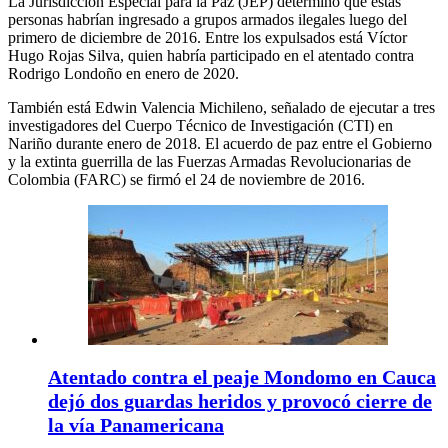
La Jurisdicción Especial para la Paz (JEP) determinó que estas
personas habrían ingresado a grupos armados ilegales luego del
primero de diciembre de 2016. Entre los expulsados está Víctor
Hugo Rojas Silva, quien habría participado en el atentado contra
Rodrigo Londoño en enero de 2020.
También está Edwin Valencia Michileno, señalado de ejecutar a tres
investigadores del Cuerpo Técnico de Investigación (CTI) en
Nariño durante enero de 2018. El acuerdo de paz entre el Gobierno
y la extinta guerrilla de las Fuerzas Armadas Revolucionarias de
Colombia (FARC) se firmó el 24 de noviembre de 2016.
Atentado contra el peaje Mondomo en Cauca
dejó dos guardas heridos y provocó cierre de
la vía Panamericana