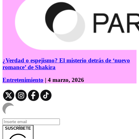
¿Verdad o espejismo? El misterio detrás de ‘nuevo
romance’ de Shakira
Entretenimiento
| 4 marzo, 2026
SUSCRÍBETE