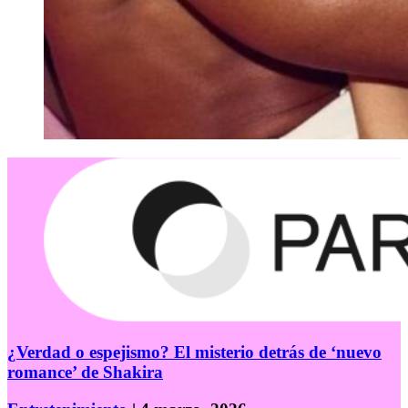
¿Verdad o espejismo? El misterio detrás de ‘nuevo
romance’ de Shakira