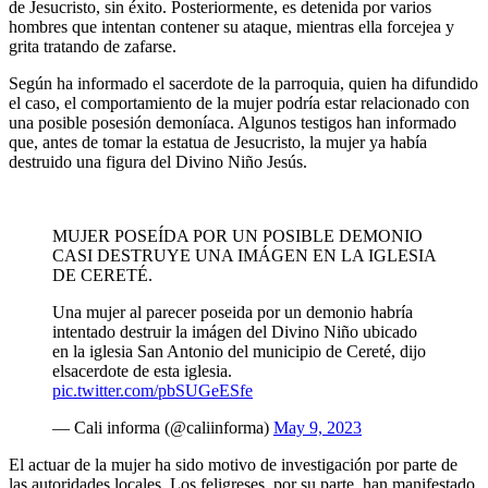
de Jesucristo, sin éxito. Posteriormente, es detenida por varios
hombres que intentan contener su ataque, mientras ella forcejea y
grita tratando de zafarse.
Según ha informado el sacerdote de la parroquia, quien ha difundido
el caso, el comportamiento de la mujer podría estar relacionado con
una posible posesión demoníaca. Algunos testigos han informado
que, antes de tomar la estatua de Jesucristo, la mujer ya había
destruido una figura del Divino Niño Jesús.
MUJER POSEÍDA POR UN POSIBLE DEMONIO
CASI DESTRUYE UNA IMÁGEN EN LA IGLESIA
DE CERETÉ.
Una mujer al parecer poseida por un demonio habría
intentado destruir la imágen del Divino Niño ubicado
en la iglesia San Antonio del municipio de Cereté, dijo
elsacerdote de esta iglesia.
pic.twitter.com/pbSUGeESfe
— Cali informa (@caliinforma)
May 9, 2023
El actuar de la mujer ha sido motivo de investigación por parte de
las autoridades locales. Los feligreses, por su parte, han manifestado