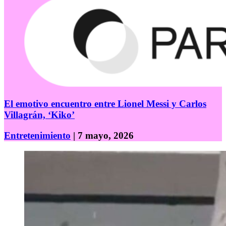
El emotivo encuentro entre Lionel Messi y Carlos
Villagrán, ‘Kiko’
Entretenimiento
| 7 mayo, 2026