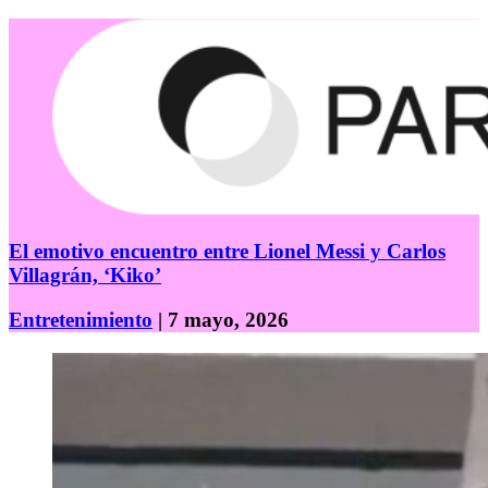
El emotivo encuentro entre Lionel Messi y Carlos
Villagrán, ‘Kiko’
Entretenimiento
| 7 mayo, 2026