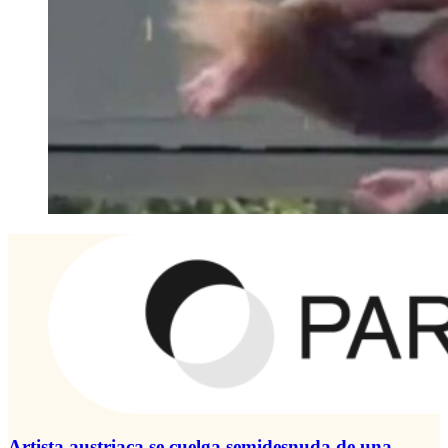
Artista austriaca se cuelga semidesnuda de una